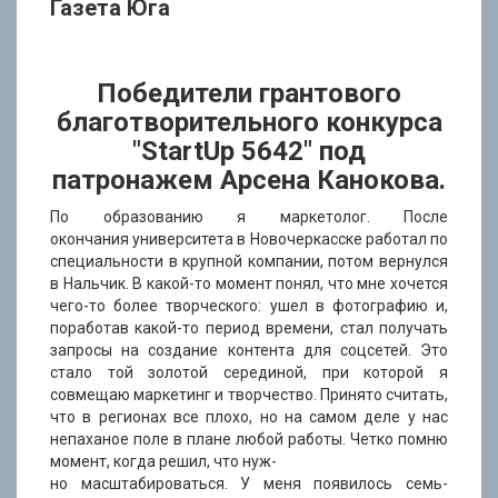
Газета Юга
ВИДЕО
Победители грантового
благотворительного конкурса
"StartUp 5642" под
КОНТАКТЫ
патронажем Арсена Канокова.
По образованию я маркетолог. После
окончания университета в Новочеркасске работал по
специальности в крупной компании, потом вернулся
ПОИСК
в Нальчик. В какой-то момент понял, что мне хочется
чего-то более творческого: ушел в фотографию и,
поработав какой-то период времени, стал получать
запросы на создание контента для соцсетей. Это
стало той золотой серединой, при которой я
совмещаю маркетинг и творчество. Принято считать,
что в регионах все плохо, но на самом деле у нас
непаханое поле в плане любой работы. Четко помню
момент, когда решил, что нуж-
но масштабироваться. У меня появилось семь-