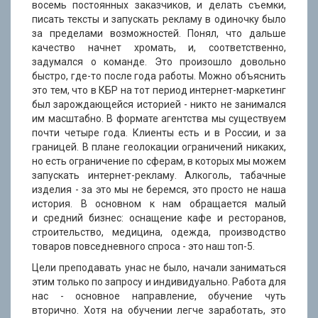
восемь постоянных заказчиков, и делать съемки,
писать тексты и запускать рекламу в одиночку было
за пределами возможностей. Понял, что дальше
качество начнет хромать, и, соответственно,
задумался о команде. Это произошло довольно
быстро, где-то после года работы. Можно объяснить
это тем, что в КБР на тот период интернет-маркетинг
был зарождающейся историей - никто не занимался
им масштабно. В формате агентства мы существуем
почти четыре года. Клиенты есть и в России, и за
границей. В плане геолокации ограничений никаких,
но есть ограничение по сферам, в которых мы можем
запускать интернет-рекламу. Алкоголь, табачные
изделия - за это мы не беремся, это просто не наша
история. В основном к нам обращается малый
и средний бизнес: оснащение кафе и ресторанов,
строительство, медицина, одежда, производство
товаров повседневного спроса - это наш топ-5.
Цели преподавать унас не было, начали заниматься
этим только по запросу и индивидуально. Работа для
нас - основное направление, обучение чуть
вторично. Хотя на обучении легче заработать, это