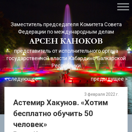
ГЛАВНАЯ
Заместитель председателя Комитета Совета
Федерации по международным делам
АРСЕН КАНОКОВ
СОБЫТИЯ
представитель от исполнительного органа
государственной власти Кабардино-Балкарской
Республики
ПУБЛИКАЦИИ В СМИ
< следующее
предыдущее >
3 февраля 2022 г.
БИОГРАФИЯ
Астемир Хакунов. «Хотим
бесплатно обучить 50
человек»
ФОТОГАЛЕРЕЯ